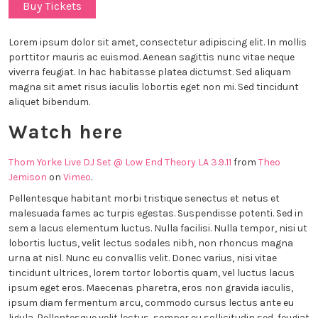
Buy Tickets
Lorem ipsum dolor sit amet, consectetur adipiscing elit. In mollis
porttitor mauris ac euismod. Aenean sagittis nunc vitae neque
viverra feugiat. In hac habitasse platea dictumst. Sed aliquam
magna sit amet risus iaculis lobortis eget non mi. Sed tincidunt
aliquet bibendum.
Watch here
Thom Yorke Live DJ Set @ Low End Theory LA 3.9.11
from
Theo
Jemison
on
Vimeo
.
Pellentesque habitant morbi tristique senectus et netus et
malesuada fames ac turpis egestas. Suspendisse potenti. Sed in
sem a lacus elementum luctus. Nulla facilisi. Nulla tempor, nisi ut
lobortis luctus, velit lectus sodales nibh, non rhoncus magna
urna at nisl. Nunc eu convallis velit. Donec varius, nisi vitae
tincidunt ultrices, lorem tortor lobortis quam, vel luctus lacus
ipsum eget eros. Maecenas pharetra, eros non gravida iaculis,
ipsum diam fermentum arcu, commodo cursus lectus ante eu
ligula. Pellentesque velit lectus, semper eu sollicitudin sed, feugiat